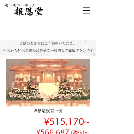
一般葬プラン
ご縁のある方に広く参列いただき、
20名から50名の規模に最適な一般的なご葬儀プランです
※祭壇設営一例
¥515,170
会員価格
～
¥566,687
(税込)～