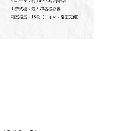
小ホール：約 15～20名様収容
お斎式場：最大70名様収容
​和室控室：18畳（トイレ・浴室完備）​
アクセス