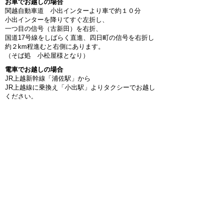
お車でお越しの場合
関越自動車道 小出インターより車で約１０分
小出インターを降りてすぐ左折し、
一つ目の信号（古新田）を右折、
国道17号線をしばらく直進、四日町の信号を右折し
約２km程進むと
右側にあります。
（そば処 小松屋様となり）
電車でお越しの場合
JR上越新幹線「浦佐駅」から
JR上越線に乗換え「小出駅」より
タクシーでお越し
ください。
または、JR上越線「小出駅」よりJR只見線に乗換え
「薮神駅」から徒歩5分です。
​施 設 概 要
​施 設 名 ： セレモニーホール報恩堂
所 在 地 ： 〒946-0051 新潟県魚沼市今泉
1545-2
電 話 番 号 ：
025-798-1170
F A X 番号 ：
025-799-4007
​駐 車 場 ： 約35台