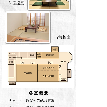
和室控室
寺院控室
各 室 概 要
大ホール：約 30～70名様収容